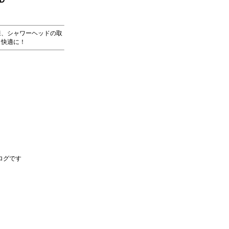
様、シャワーヘッドの取
も快適に！
ログです