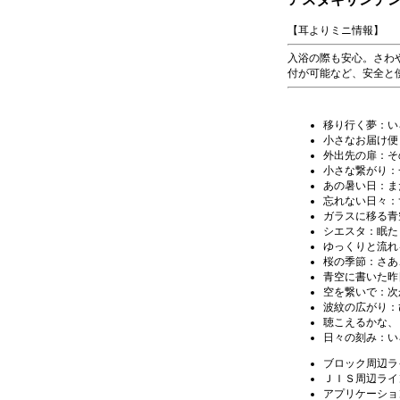
【耳よりミニ情報】
入浴の際も安心。さわ
付が可能など、安全と
移り行く夢：い
小さなお届け便
外出先の扉：そ
小さな繋がり：
あの暑い日：ま
忘れない日々：
ガラスに移る青
シエスタ：眠た
ゆっくりと流れ
桜の季節
：さあ
青空に書いた昨
空を繋いで：次
波紋の広がり：
聴こえるかな、
日々の刻み
：い
ブロック周辺ラ
ＪＩＳ周辺ライ
アプリケーショ