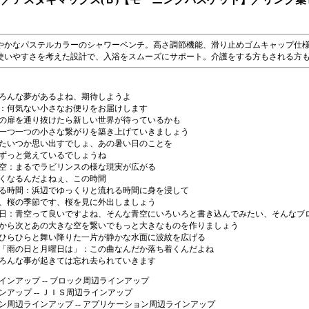
やかなパステルカラーのシャワーベンチ。高さ調節機能、滑り止めゴムキャップ仕
使いやすさを考えた設計で、入浴をスムーズにサポート。介護をする方もされる方
ろんな夢があるよね、期待しようよ
：何気ない小さなお便りをお届けします
の扉を通り抜けたら新しい世界が待っているかも
一つ一つの小さな繋がりを築き上げていきましょう
たいつか思い出すでしょ、あの暑い日のことを
ずっと覚えているでしょうね
空：まるでラビリンスの様な現実が広がる
くなるんだよねぇ、この時間
る時間
：浜辺でゆっくりと流れる時間に身を浸して
、桜の季節です、桜を見に外出しましょう
日：青空って良いですよね、そんな青空にいろいろと書き込んでみたい、そんなブ
から次とあの大きな空を繋いでもっと大きなものを作りましょう
ひらひらと舞い降りた一片が静かな水面に波紋を広げる
「雨の日と月曜日は」
：この曲なんだか落ち着くんだよね
ろんな事が起きては忘れ去られていきます
インアップ
-- ブロック周辺ラインアップ
ンアップ
-- ＪＩＳ周辺ラインアップ
ン周辺ラインアップ
-- アプリケーション周辺ラインアップ